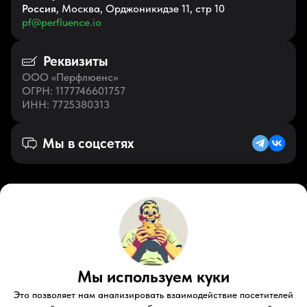
Россия
, Москва, Орджоникидзе 11, стр 10
pf@perfluence.io
Реквизиты
ООО «Перфлюенс»
ОГРН
: 1177746601757
ИНН
: 7725380313
Мы в соцсетях
Русский (RU)
VK
Zen
Мы используем куки
Youtube
Telegram
Tiktok
Контакты
Правовые документы
Условия использования
Это позволяет нам анализировать взаимодействие посетителей
Пользовательское соглашение