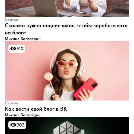
Статьи
​Сколько нужно подписчиков, чтобы зарабатывать
на блоге
Михаил Загваздин
610
610
Статьи
​Как вести свой блог в ВК
Михаил Загваздин
903
903