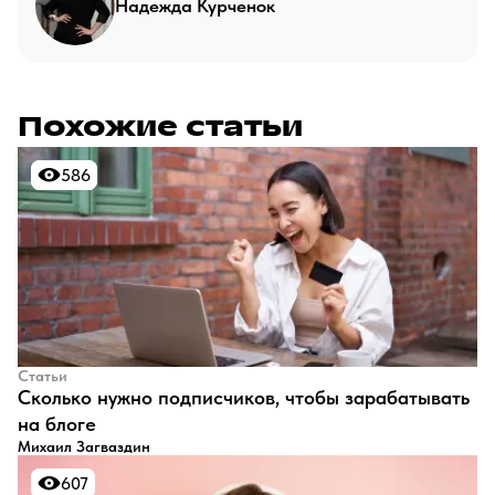
Надежда Курченок
Похожие статьи
586
586
Статьи
​Сколько нужно подписчиков, чтобы зарабатывать
на блоге
Михаил Загваздин
607
607