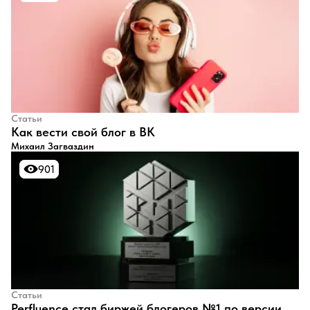
Статьи
​Как вести свой блог в ВК
Михаил Загваздин
901
901
Статьи
Perfluence стал биржей блогеров №1 по версии