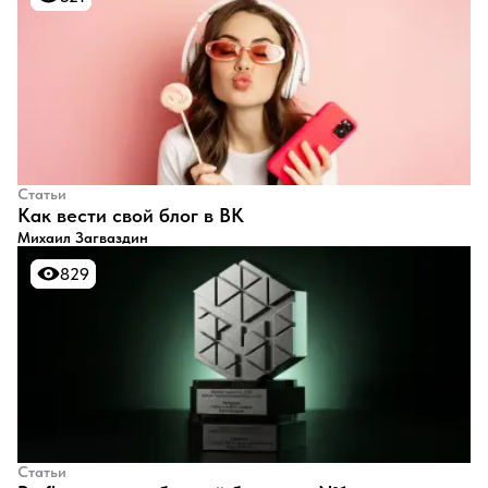
Статьи
​Как вести свой блог в ВК
Михаил Загваздин
829
829
Статьи