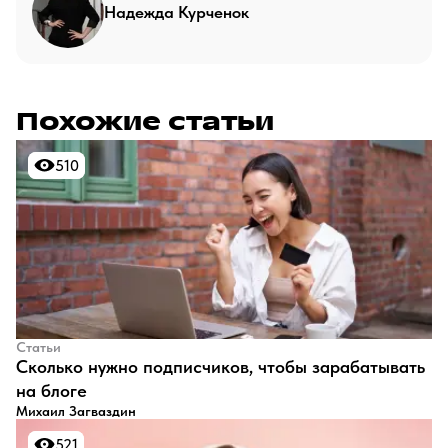
Надежда Курченок
Похожие статьи
510
510
Статьи
​Сколько нужно подписчиков, чтобы зарабатывать
на блоге
Михаил Загваздин
521
521