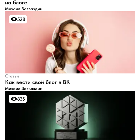
на блоге
Михаил Загваздин
528
528
Статьи
​Как вести свой блог в ВК
Михаил Загваздин
835
835