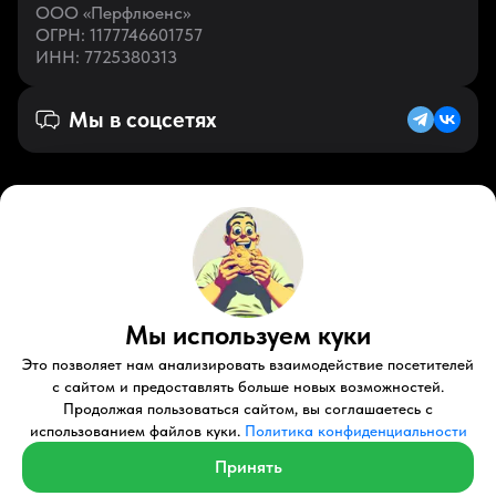
ООО «Перфлюенс»
ОГРН
: 1177746601757
ИНН
: 7725380313
Мы в соцсетях
Русский (RU)
VK
Zen
Мы используем куки
Youtube
Telegram
Tiktok
Контакты
Правовые документы
Условия использования
Это позволяет нам анализировать взаимодействие посетителей
Пользовательское соглашение
с сайтом и предоставлять больше новых возможностей.
Продолжая пользоваться сайтом, вы соглашаетесь с
© 2026 Perfluence LLC Все права защищены.
использованием файлов куки.
Политика конфиденциальности
Политика конфиденциальности
Принять