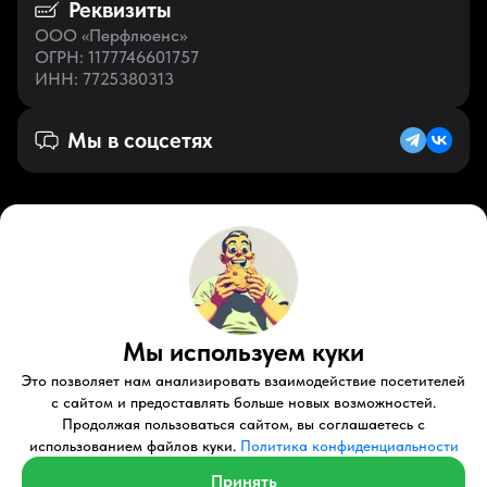
Реквизиты
ООО «Перфлюенс»
ОГРН
: 1177746601757
ИНН
: 7725380313
Мы в соцсетях
Русский (RU)
VK
Zen
Мы используем куки
Youtube
Telegram
Tiktok
Контакты
Правовые документы
Условия использования
Это позволяет нам анализировать взаимодействие посетителей
Пользовательское соглашение
с сайтом и предоставлять больше новых возможностей.
Продолжая пользоваться сайтом, вы соглашаетесь с
© 2026 Perfluence LLC Все права защищены.
использованием файлов куки.
Политика конфиденциальности
Политика конфиденциальности
Принять