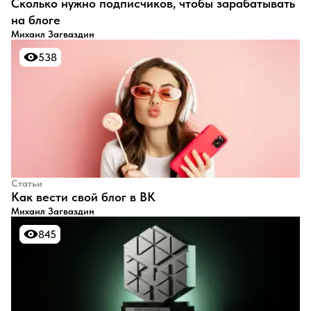
​Сколько нужно подписчиков, чтобы зарабатывать
на блоге
Михаил Загваздин
538
538
Статьи
​Как вести свой блог в ВК
Михаил Загваздин
845
845