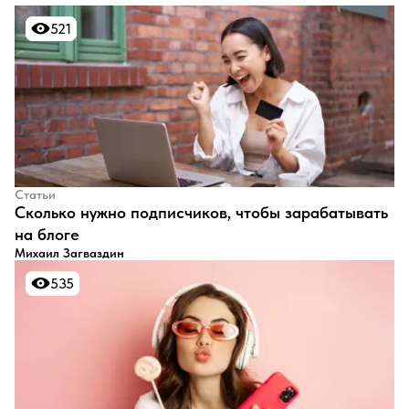
521
521
Статьи
​Сколько нужно подписчиков, чтобы зарабатывать
на блоге
Михаил Загваздин
535
535