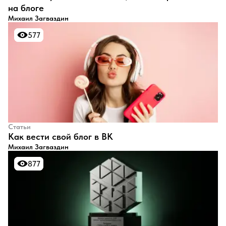
на блоге
Михаил Загваздин
577
577
Статьи
​Как вести свой блог в ВК
Михаил Загваздин
877
877