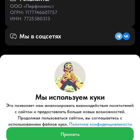
ООО «Перфлюенс»
ОГРН
: 1177746601757
ИНН
: 7725380313
Мы в соцсетях
Русский (RU)
VK
Zen
Мы используем куки
Youtube
Telegram
Tiktok
Контакты
Правовые документы
Условия использования
Это позволяет нам анализировать взаимодействие посетителей
Пользовательское соглашение
с сайтом и предоставлять больше новых возможностей.
Продолжая пользоваться сайтом, вы соглашаетесь с
© 2026 Perfluence LLC Все права защищены.
использованием файлов куки.
Политика конфиденциальности
Политика конфиденциальности
Принять