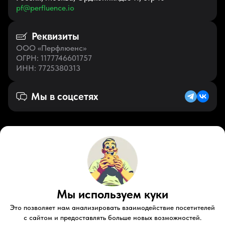
pf@perfluence.io
Реквизиты
ООО «Перфлюенс»
ОГРН
: 1177746601757
ИНН
: 7725380313
Мы в соцсетях
Русский (RU)
VK
Zen
Мы используем куки
Youtube
Telegram
Tiktok
Контакты
Правовые документы
Условия использования
Это позволяет нам анализировать взаимодействие посетителей
Пользовательское соглашение
с сайтом и предоставлять больше новых возможностей.