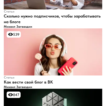
Статьи
​Сколько нужно подписчиков, чтобы зарабатывать
на блоге
Михаил Загваздин
539
539
Статьи
​Как вести свой блог в ВК
Михаил Загваздин
847
847