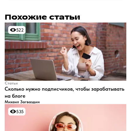
Похожие статьи
522
522
Статьи
​Сколько нужно подписчиков, чтобы зарабатывать
на блоге
Михаил Загваздин
535
535