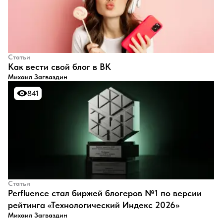
Статьи
​Как вести свой блог в ВК
Михаил Загваздин
841
841
Статьи
Perfluence стал биржей блогеров №1 по версии
рейтинга «Технологический Индекс 2026»
Михаил Загваздин