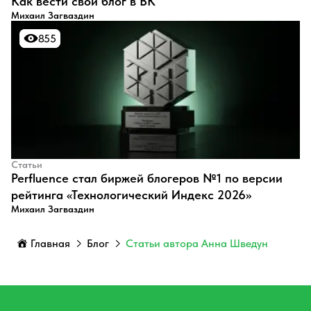
​Как вести свой блог в ВК
Михаил Загваздин
855
855
Статьи
Perfluence стал биржей блогеров №1 по версии
рейтинга «Технологический Индекс 2026»
Михаил Загваздин
Главная
Блог
Статьи автора Анна Шведун