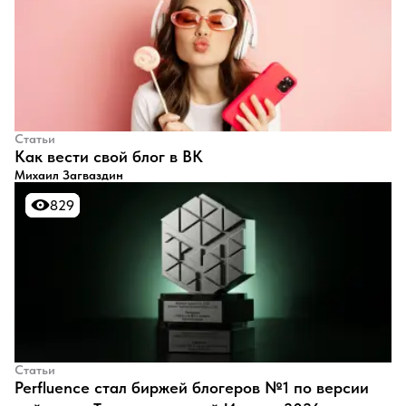
Статьи
​Как вести свой блог в ВК
Михаил Загваздин
829
829
Статьи
Perfluence стал биржей блогеров №1 по версии