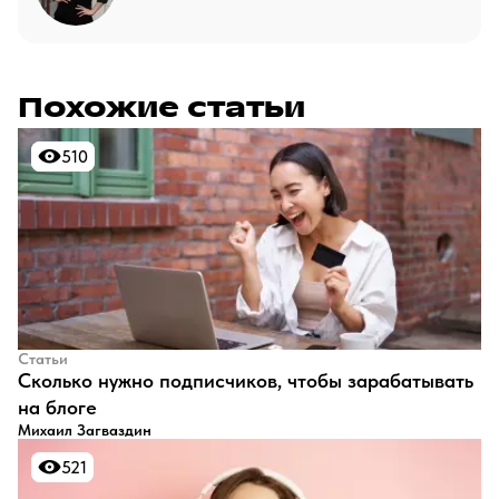
Похожие статьи
510
510
Статьи
​Сколько нужно подписчиков, чтобы зарабатывать
на блоге
Михаил Загваздин
521
521