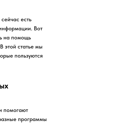
 сейчас есть
информации. Вот
сь на помощь
В этой статье мы
торые пользуются
вых
и помогают
т разные программы