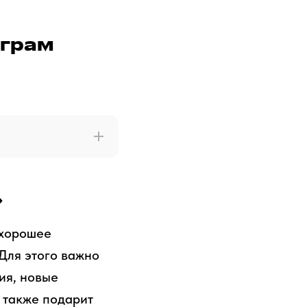
еграм
»
 хорошее
Для этого важно
ия, новые
а также подарит