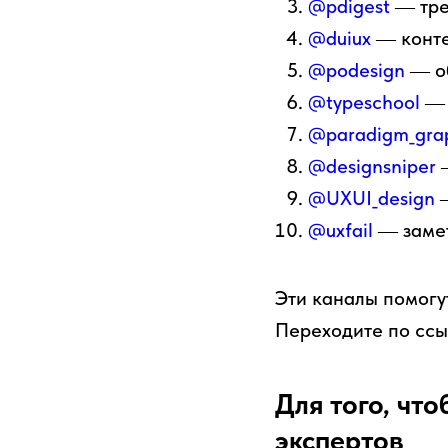
@pdigest
― тре
@duiux
― конте
@podesign
― об
@typeschool
― 
@paradigm_gra
@designsniper
―
@UXUI_design
―
@uxfail
― замет
Эти каналы помогу
Переходите по ссы
Для того, чт
экспертов