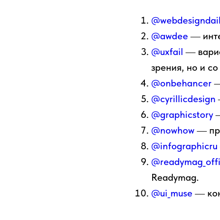
@webdesigndai
@awdee
― инте
@uxfail
― вариа
зрения, но и с
@onbehancer
―
@cyrillicdesign
@graphicstory
―
@nowhow
― при
@infographicru
@readymag_offi
Readymag.
@ui_muse
― кон