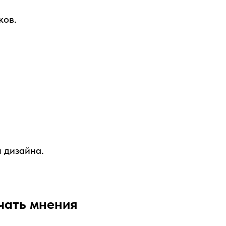
ков.
 дизайна.
учать мнения