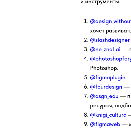
и инструменты.
@design_without
хочет развиват
@slashdesigner
@ne_znal_ai
― п
@photoshopfor
Photoshop.
@figmaplugin
―
@fourdesign
― 
@dsgn_edu
― по
ресурсы, подбо
@knigi_cultura
―
@figmaweb
― м