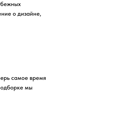
рубежных
ние о дизайне,
перь самое время
 подборке мы