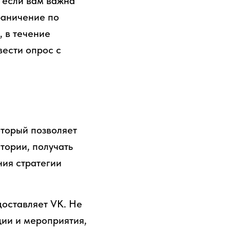
 если вам важна
раничение по
 в течение
вести опрос с
торый позволяет
тории, получать
ния стратегии
оставляет VK. Не
ции и мероприятия,