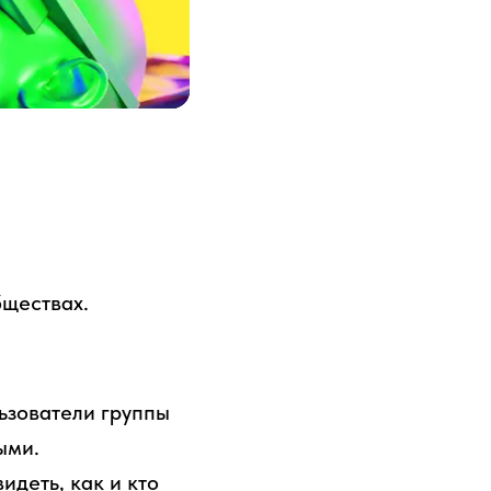
бществах.
льзователи группы
ыми.
идеть, как и кто