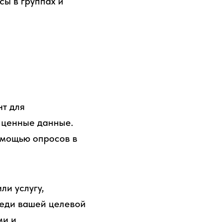
сы в группах и
т для
ь ценные данные.
омощью опросов в
ли услугу,
реди вашей целевой
ми и