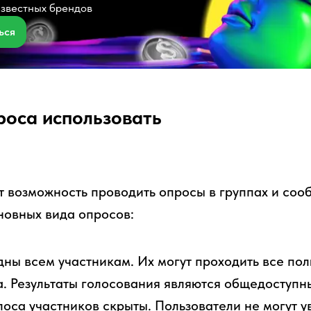
известных брендов
ься
роса использовать
 возможность проводить опросы в группах и соо
новных вида опросов:
идны всем участникам. Их могут проходить все по
. Результаты голосования являются общедоступн
лоса участников скрыты. Пользователи не могут ув