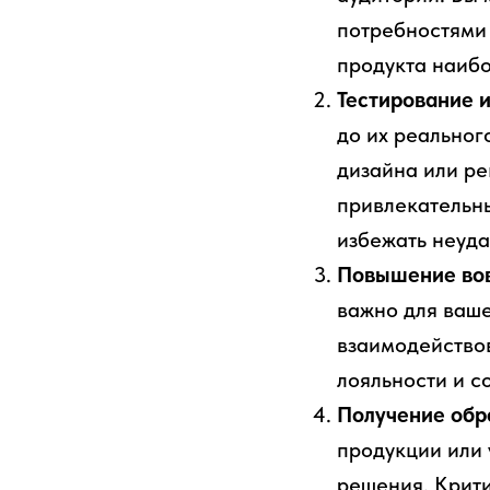
потребностями 
продукта наиб
Тестирование 
до их реальног
дизайна или р
привлекательны
избежать неуд
Повышение вов
важно для ваше
взаимодействов
лояльности и с
Получение обра
продукции или 
решения. Крити