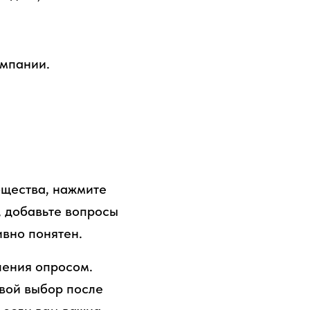
омпании.
бщества, нажмите
, добавьте вопросы
ивно понятен.
ления опросом.
свой выбор после