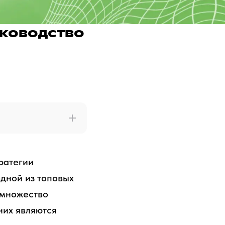
уководство
ратегии
дной из топовых
 множество
них являются