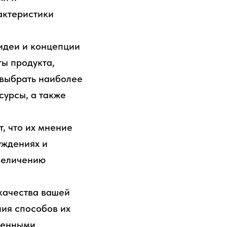
актеристики
идеи и концепции
ты продукта,
 выбрать наиболее
сурсы, а также
т, что их мнение
уждениях и
увеличению
качества вашей
ния способов их
 ценными