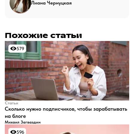
Лиана Чернуцкая
Похожие статьи
579
579
Статьи
​Сколько нужно подписчиков, чтобы зарабатывать
на блоге
Михаил Загваздин
596
596