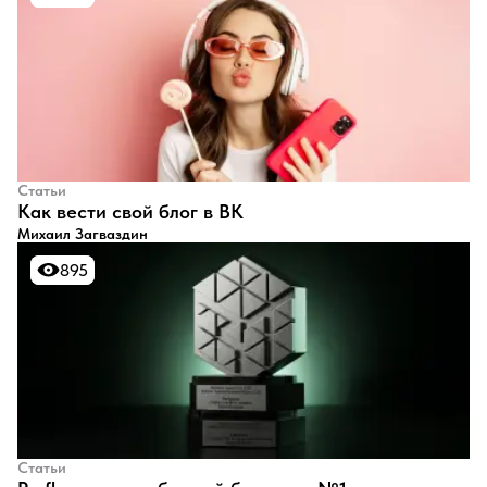
Статьи
​Как вести свой блог в ВК
Михаил Загваздин
895
895
Статьи