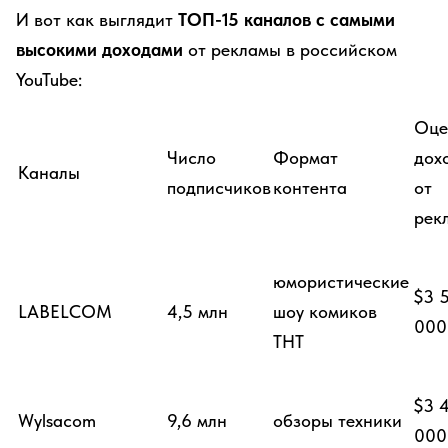
И вот как выглядит
ТОП-15 каналов с самыми
высокими доходами
от рекламы в российском
YouTube:
Оце
Число
Формат
дох
Каналы
подписчиков
контента
от
рек
юмористические
$3 
LABELCOM
4,5 млн
шоу комиков
000
ТНТ
$3 
Wylsacom
9,6 млн
обзоры техники
000