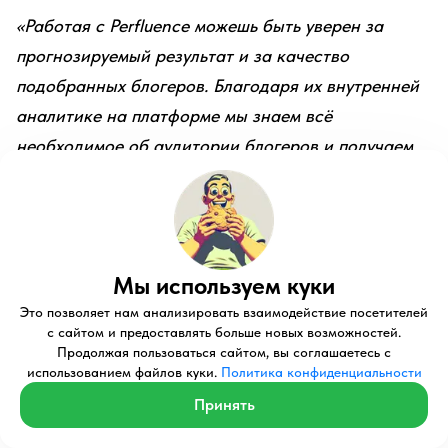
«Работая с Perfluence можешь быть уверен за
прогнозируемый результат и за качество
подобранных блогеров. Благодаря их внутренней
аналитике на платформе мы знаем всё
необходимое об аудитории блогеров и получаем
исчерпывающую статистику по проведенным
рекламным кампаниям.
Очень нравится, что ребята
делятся своей экспертизой: у команды большой
опыт в e-com и ритейле, поэтому им всегда есть
Мы используем куки
что предложить. Почти за три года работы с ними
Это позволяет нам анализировать взаимодействие посетителей
у нас сложилось полное доверие и мы видим
с сайтом и предоставлять больше новых возможностей.
Продолжая пользоваться сайтом, вы соглашаетесь с
отличные результаты из месяца в месяц.
использованием файлов куки.
Политика конфиденциальности
«Пятёрочка Доставка» — это классный и удобный
Принять
сервис, а благодаря Perfluence о нём узнали и
воспользовались почти 1 млн пользователей».