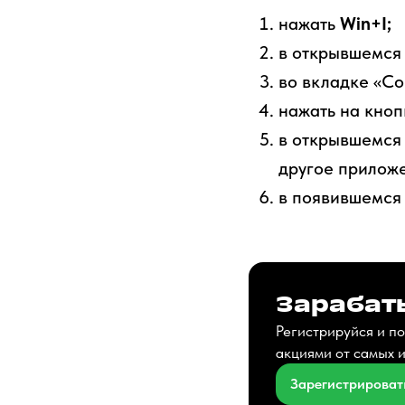
нажать
Win+I;
в открывшемся 
во вкладке «Со
нажать на кноп
в открывшемся 
другое прилож
в появившемся 
Зарабаты
Регистрируйся и по
акциями от самых 
Зарегистрироват