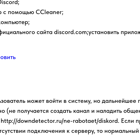
iscord;
р с помощью CCleaner;
компьютер;
фициального сайта discord.com;установить прило
льзователь может войти в систему, но дальнейшее
о (не получается создать канал и наладить обще
http://downdetector.ru/ne-rabotaet/diskord. Если 
отсутствии подключения к серверу, то нормальны