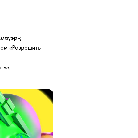
дмауэр»;
том «Разрешить
ть».