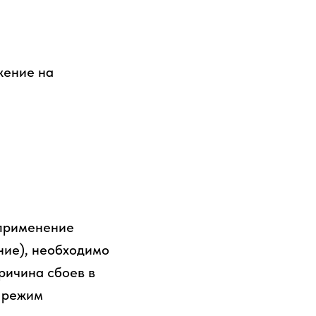
жение на
 применение
ние), необходимо
причина сбоев в
й режим