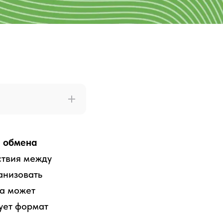
и обмена
ствия между
анизовать
ма может
вует формат