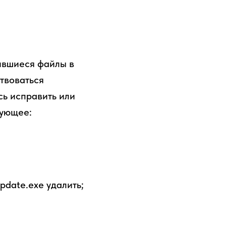
ившиеся файлы в
твоваться
сь исправить или
дующее:
date.exe удалить;