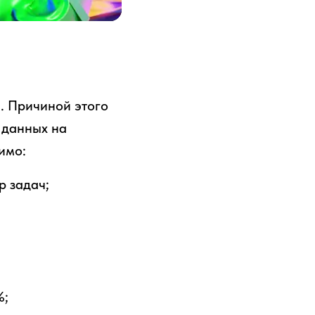
. Причиной этого
 данных на
имо:
р задач;
%;