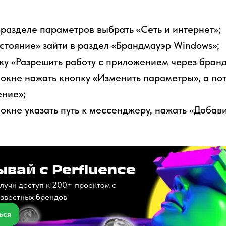
разделе параметров выбрать «Сеть и интернет»;
стояние» зайти в раздел «Брандмауэр Windows»;
ку «Разрешить работу с приложением через бран
окне нажать кнопку «Изменить параметры», а по
ение»;
окне указать путь к мессенджеру, нажать «Добави
вай с Perfluence
лучи доступ к 200+ проектам с
известных брендов
ься