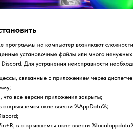
становить
ке программы на компьютер возникают сложности
денные установочные файлы или много ненужных
е Discord. Для устранения неисправности необход
цессы, связанные с приложением через диспетче
мму;
м, что все версии приложения закрыты;
 в открывшемся окне ввести %AppData%;
iscord;
in+R, в открывшемся окне ввести %localappdata