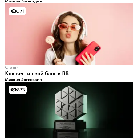
Михаил Загваздин
571
571
Статьи
​Как вести свой блог в ВК
Михаил Загваздин
873
873