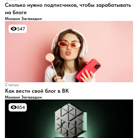
​Сколько нужно подписчиков, чтобы зарабатывать
на блоге
Михаил Загваздин
547
547
Статьи
​Как вести свой блог в ВК
Михаил Загваздин
854
854