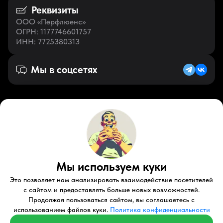
Реквизиты
ООО «Перфлюенс»
ОГРН
: 1177746601757
ИНН
: 7725380313
Мы в соцсетях
Русский (RU)
VK
Zen
Мы используем куки
Youtube
Telegram
Tiktok
Контакты
Правовые документы
Условия использования
Это позволяет нам анализировать взаимодействие посетителей
Пользовательское соглашение
с сайтом и предоставлять больше новых возможностей.
Продолжая пользоваться сайтом, вы соглашаетесь с
© 2026 Perfluence LLC Все права защищены.
использованием файлов куки.
Политика конфиденциальности
Политика конфиденциальности