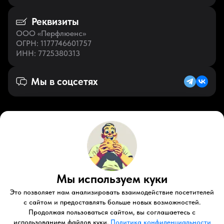
Реквизиты
ООО «Перфлюенс»
ОГРН
: 1177746601757
ИНН
: 7725380313
Мы в соцсетях
Русский (RU)
VK
Zen
Мы используем куки
Youtube
Telegram
Tiktok
Контакты
Правовые документы
Условия использования
Это позволяет нам анализировать взаимодействие посетителей
Пользовательское соглашение
с сайтом и предоставлять больше новых возможностей.
Продолжая пользоваться сайтом, вы соглашаетесь с
© 2026 Perfluence LLC Все права защищены.
использованием файлов куки.
Политика конфиденциальности