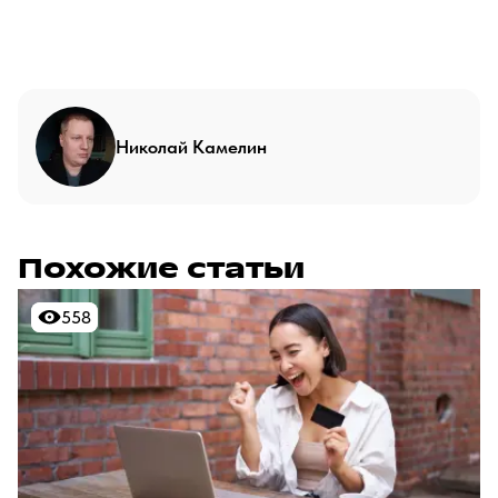
Николай Камелин
Похожие статьи
558
558