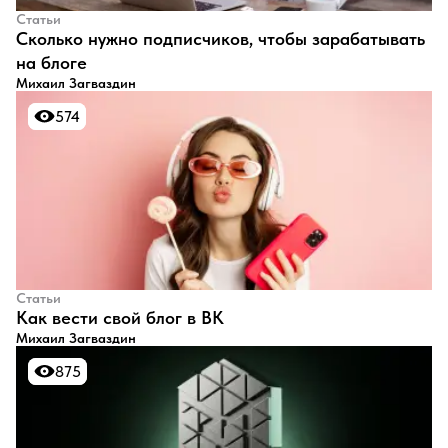
Статьи
​Сколько нужно подписчиков, чтобы зарабатывать
на блоге
Михаил Загваздин
574
574
Статьи
​Как вести свой блог в ВК
Михаил Загваздин
875
875