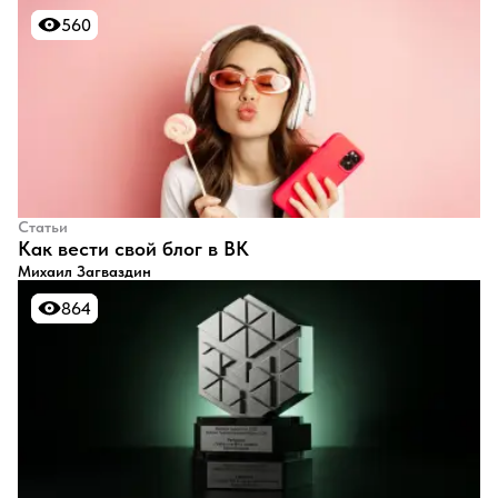
560
560
Статьи
​Как вести свой блог в ВК
Михаил Загваздин
864
864