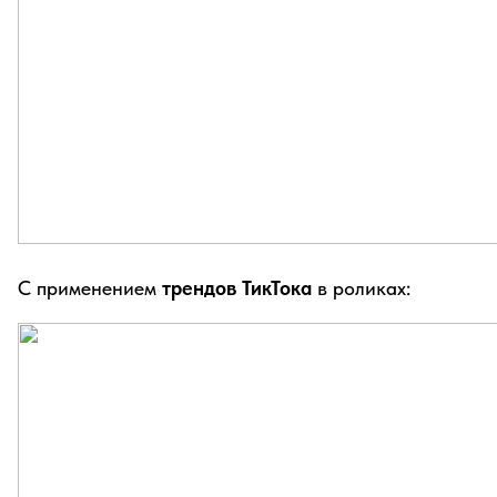
С применением
трендов ТикТока
в роликах: