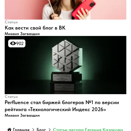
Статьи
​Как вести свой блог в ВК
Михаил Загваздин
902
902
Статьи
Perfluence стал биржей блогеров №1 по версии
рейтинга «Технологический Индекс 2026»
Михаил Загваздин
Главная
Блог
Статьи автора Евгения Казакова