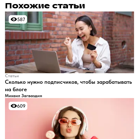
Похожие статьи
587
587
Статьи
​Сколько нужно подписчиков, чтобы зарабатывать
на блоге
Михаил Загваздин
609
609