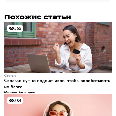
Похожие статьи
565
565
Статьи
​Сколько нужно подписчиков, чтобы зарабатывать
на блоге
Михаил Загваздин
584
584