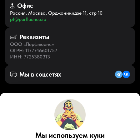
Офис
Россия
, Москва, Орджоникидзе 11, стр 10
pf@perfluence.io
Реквизиты
ООО «Перфлюенс»
ОГРН
: 1177746601757
ИНН
: 7725380313
Мы в соцсетях
Русский (RU)
VK
Zen
Мы используем куки
Youtube
Telegram
Tiktok
Контакты
Правовые документы
Условия использования