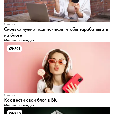
Статьи
​Сколько нужно подписчиков, чтобы зарабатывать
на блоге
Михаил Загваздин
591
591
Статьи
​Как вести свой блог в ВК
Михаил Загваздин
890
890