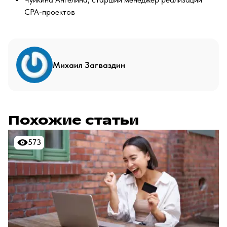
CPA-проектов
Михаил Загваздин
Похожие статьи
573
573