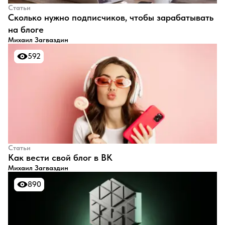
Статьи
​Сколько нужно подписчиков, чтобы зарабатывать
на блоге
Михаил Загваздин
592
592
Статьи
​Как вести свой блог в ВК
Михаил Загваздин
890
890