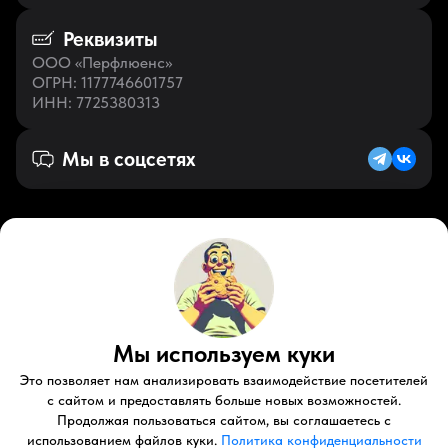
Реквизиты
ООО «Перфлюенс»
ОГРН
: 1177746601757
ИНН
: 7725380313
Мы в соцсетях
Русский (RU)
VK
Zen
Youtube
Telegram
Tiktok
Контакты
Мы используем куки
Правовые документы
Условия использования
Это позволяет нам анализировать взаимодействие посетителей
Пользовательское соглашение
с сайтом и предоставлять больше новых возможностей.
Продолжая пользоваться сайтом, вы соглашаетесь с
© 2026 Perfluence LLC Все права защищены.
использованием файлов куки.
Политика конфиденциальности
Политика конфиденциальности