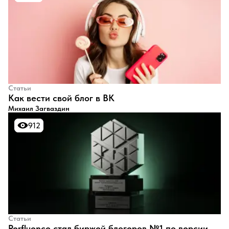
Статьи
​Как вести свой блог в ВК
Михаил Загваздин
912
912
Статьи
Perfluence стал биржей блогеров №1 по версии