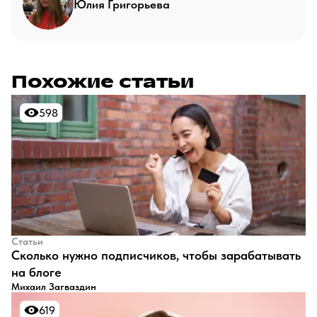
Юлия Григорьева
Похожие статьи
598
598
Статьи
​Сколько нужно подписчиков, чтобы зарабатывать
на блоге
Михаил Загваздин
619
619