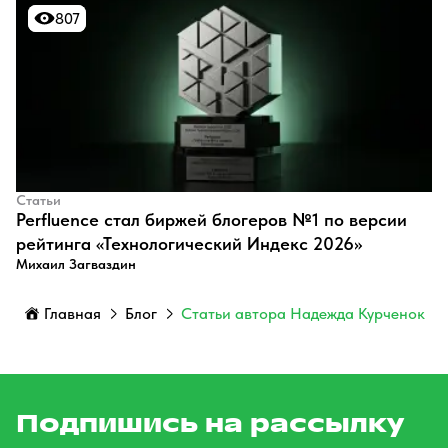
807
807
Статьи
Perfluence стал биржей блогеров №1 по версии
рейтинга «Технологический Индекс 2026»
Михаил Загваздин
Главная
Блог
Статьи автора Надежда Курченок
Подпишись на рассылку