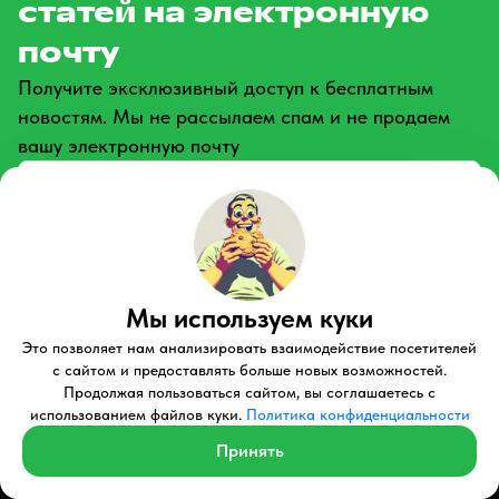
статей на электронную
почту
Получите эксклюзивный доступ к бесплатным
новостям. Мы не рассылаем спам и не продаем
вашу электронную почту
Даю
согласие
на обработку персональных данных
Подписаться
Мы используем куки
Это позволяет нам анализировать взаимодействие посетителей
с сайтом и предоставлять больше новых возможностей.
Контакты
Продолжая пользоваться сайтом, вы соглашаетесь с
использованием файлов куки.
Политика конфиденциальности
8-800-333-62-88
Принять
Общий номер для связи, с 9:00 до 20:00, без выходных