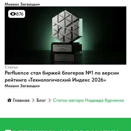
Михаил Загваздин
876
876
Статьи
Perfluence стал биржей блогеров №1 по версии
рейтинга «Технологический Индекс 2026»
Михаил Загваздин
Главная
Блог
Статьи автора Надежда Курченок