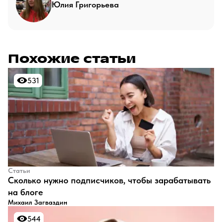
Юлия Григорьева
Похожие статьи
531
531
Статьи
​Сколько нужно подписчиков, чтобы зарабатывать
на блоге
Михаил Загваздин
544
544