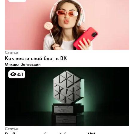
Статьи
​Как вести свой блог в ВК
Михаил Загваздин
851
851
Статьи