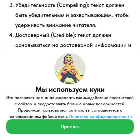
Убедительность (Compelling): текст должен
быть убедительным и захватывающим, чтобы
удерживать внимание читателя.
Достоверный (Credible): текст должен
основываться на достоверной информации и
авторитете, чтобы вызывать доверие у
аудитории.
Эти шаблоны и приемы помогут вам создавать
Мы используем куки
эффективные продающие тексты, которые
убеждают и побуждают аудиторию к действию.
Это позволяет нам анализировать взаимодействие посетителей
с сайтом и предоставлять больше новых возможностей.
Продолжая пользоваться сайтом, вы соглашаетесь с
использованием файлов куки.
Политика конфиденциальности
Эффективно ли применять формулы
Принять
продающих текстов