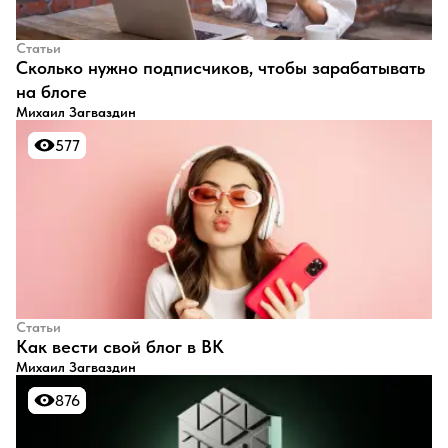
Статьи
​Сколько нужно подписчиков, чтобы зарабатывать
на блоге
Михаил Загваздин
577
577
Статьи
​Как вести свой блог в ВК
Михаил Загваздин
876
876