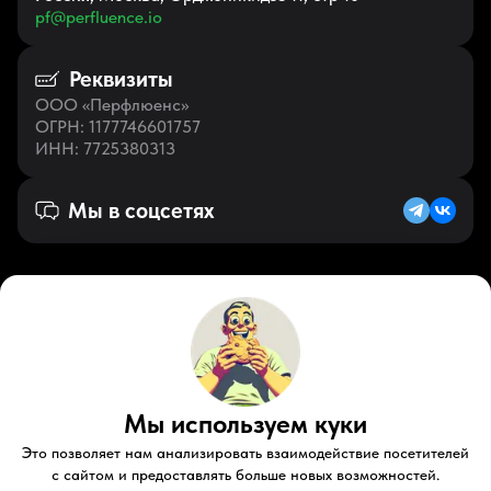
pf@perfluence.io
Реквизиты
ООО «Перфлюенс»
ОГРН
: 1177746601757
ИНН
: 7725380313
Мы в соцсетях
Русский (RU)
VK
Zen
Мы используем куки
Youtube
Telegram
Tiktok
Контакты
Правовые документы
Условия использования
Это позволяет нам анализировать взаимодействие посетителей
Пользовательское соглашение
с сайтом и предоставлять больше новых возможностей.