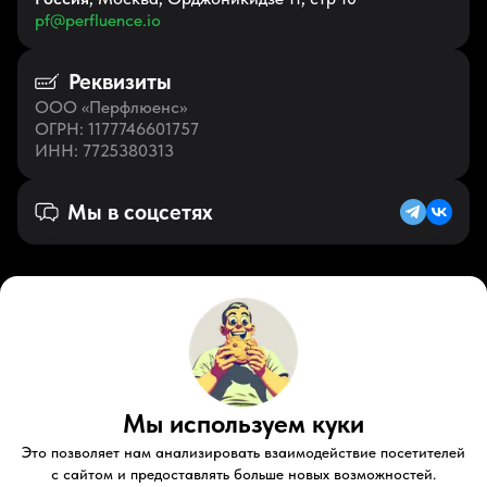
pf@perfluence.io
Реквизиты
ООО «Перфлюенс»
ОГРН
: 1177746601757
ИНН
: 7725380313
Мы в соцсетях
Русский (RU)
VK
Zen
Мы используем куки
Youtube
Telegram
Tiktok
Контакты
Правовые документы
Условия использования
Это позволяет нам анализировать взаимодействие посетителей
Пользовательское соглашение
с сайтом и предоставлять больше новых возможностей.