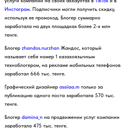
услуги компании на своих аккаунтах в
TikTok
и в
Инстаграм
. Подписчики могли получить скидку,
используя ее промокод. Блогер суммарно
заработала на двух площадках более 2-х млн
тенге.
Блогер
zhandos.nurzhan
Жандос, который
называет себя номер 1 казахоязычным
техноблогером, на рекламе мобильных телефонов
заработал 666 тыс. тенге.
Графический дизайнер
assiiaa.m
только за
публикацию одного поста заработала 570 тыс.
тенге.
Блогер
damina_n
на продвижении услуг компании
заработала 475 тыс. тенге.