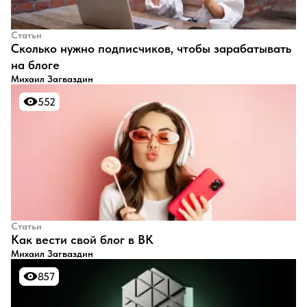
Статьи
​Сколько нужно подписчиков, чтобы зарабатывать
на блоге
Михаил Загваздин
552
552
Статьи
​Как вести свой блог в ВК
Михаил Загваздин
857
857