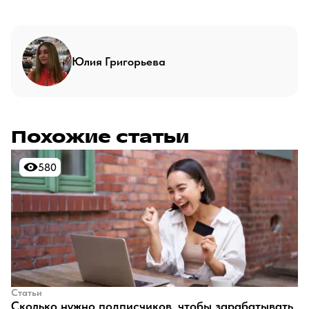
Юлия Григорьева
Похожие статьи
580
580
Статьи
​Сколько нужно подписчиков, чтобы зарабатывать