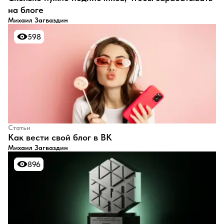
на блоге
Михаил Загваздин
598
598
Статьи
​Как вести свой блог в ВК
Михаил Загваздин
896
896