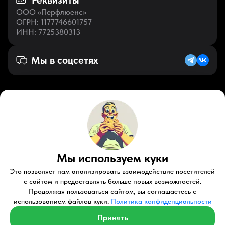
Реквизиты
ООО «Перфлюенс»
ОГРН
: 1177746601757
ИНН
: 7725380313
Мы в соцсетях
Русский (RU)
VK
Zen
Мы используем куки
Youtube
Telegram
Tiktok
Контакты
Правовые документы
Условия использования
Это позволяет нам анализировать взаимодействие посетителей
Пользовательское соглашение
с сайтом и предоставлять больше новых возможностей.
Продолжая пользоваться сайтом, вы соглашаетесь с
© 2026 Perfluence LLC Все права защищены.
использованием файлов куки.
Политика конфиденциальности
Политика конфиденциальности
Принять