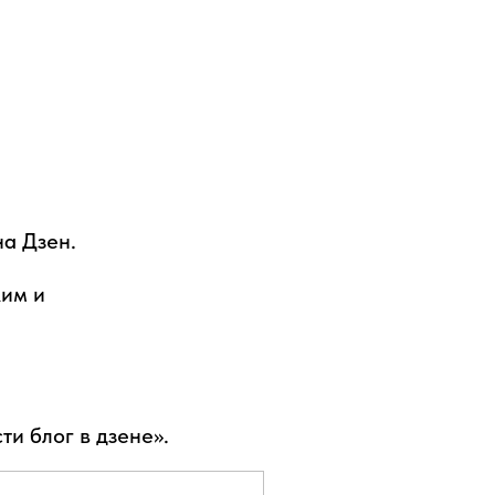
а Дзен.
ким и
ти блог в дзене».