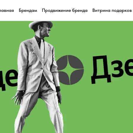
лавная
Брендам
Продвижение бренда
Витрина подарков