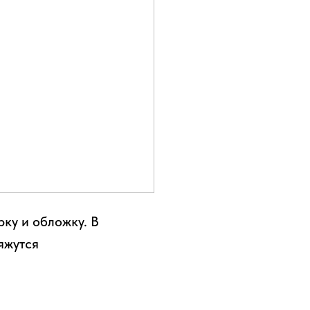
рку и обложку. В
яжутся