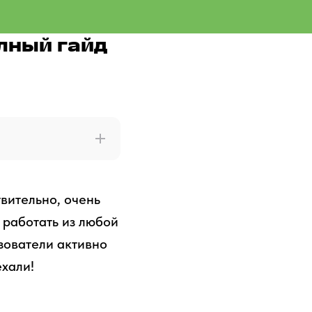
лный гайд
вительно, очень
 работать из любой
зователи активно
ехали!