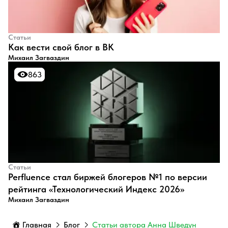
Статьи
​Как вести свой блог в ВК
Михаил Загваздин
863
863
Статьи
Perfluence стал биржей блогеров №1 по версии
рейтинга «Технологический Индекс 2026»
Михаил Загваздин
Главная
Блог
Статьи автора Анна Шведун