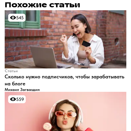
Похожие статьи
545
545
Статьи
​Сколько нужно подписчиков, чтобы зарабатывать
на блоге
Михаил Загваздин
559
559