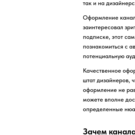
так и на дизайнер
Оформление канала
заинтересовал зрит
подписке, этот са
познакомиться с а
потенциальную ау
Качественное офор
штат дизайнеров, 
оформление не рав
можете вполне дос
определенные нюа
Зачем канала