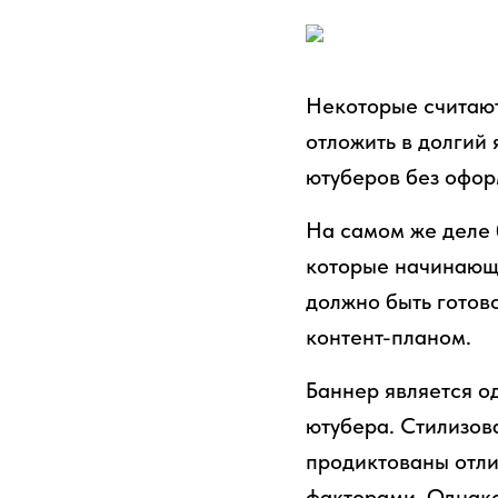
Некоторые считают
отложить в долгий
ютуберов без офор
На самом же деле 
которые начинающим
должно быть готов
контент-планом.
Баннер является о
ютубера. Стилизов
продиктованы отли
факторами. Однако