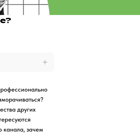
be?
профессионально
заморачиваться?
ества других
тересуются
р канала, зачем