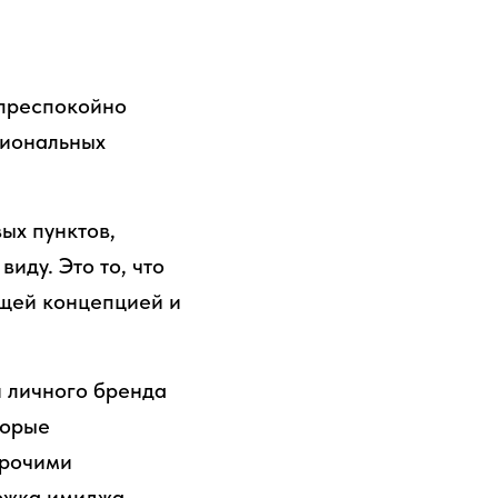
 преспокойно
сиональных
ых пунктов,
иду. Это то, что
бщей концепцией и
и личного бренда
торые
прочими
ржка имиджа,