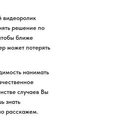
й видеоролик
инять решение по
 чтобы ближе
ер может потерять
димость нанимать
Качественное
нстве случаев Вы
ь знать
но расскажем.