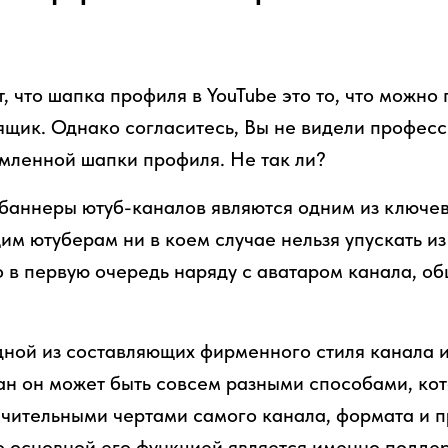
, что шапка профиля в YouTube это то, что можно
 ящик. Однако согласитесь, Вы не видели профес
мленной шапки профиля. Не так ли?
баннеры ютуб-каналов являются одним из ключев
 ютуберам ни в коем случае нельзя упускать из в
о в первую очередь наряду с аватаром канала, о
дной из составляющих фирменного стиля канала 
ан он может быть совсем разными способами, ко
чительными чертами самого канала, формата и 
 основной его функцией является именно подде