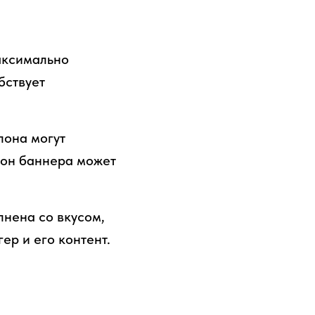
максимально
бствует
лона могут
фон баннера может
лнена со вкусом,
ер и его контент.