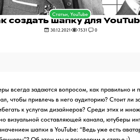
Статьи, YouTube
к создать шапку для YouTu
30.12.2021
7531
0
ы всегда задаются вопросом, как правильно и 
нал, чтобы привлечь в него аудиторию? Стоит ли 
бегать к услугам дизайнеров? Среди этих и множ
но визуальной составляющей канала, ютуберы ин
начением шапки в YouTube: “Ведь уже есть авата
баннеры”? Об этом мы и поговорим в статье :)