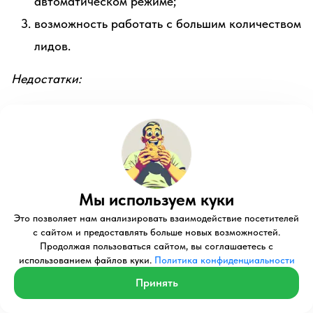
автоматическом режиме;
возможность работать с большим количеством
лидов.
Недостатки:
требуются вложения в технологии;
иногда автоматизация может ощущаться
слишком «холодной».
Автоматизация упрощает взаимодействие с
Мы используем куки
лидами и значительно ускоряет процесс, однако
Это позволяет нам анализировать взаимодействие посетителей
важно помнить о персонализации, чтобы не
с сайтом и предоставлять больше новых возможностей.
Продолжая пользоваться сайтом, вы соглашаетесь с
потерять человеческий контакт, который ценят
использованием файлов куки.
Политика конфиденциальности
клиенты.
Принять