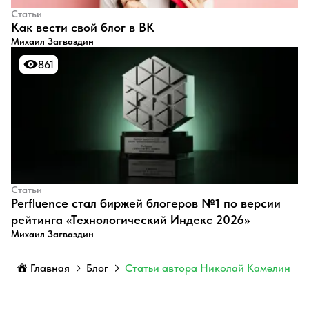
Статьи
​Как вести свой блог в ВК
Михаил Загваздин
861
861
Статьи
Perfluence стал биржей блогеров №1 по версии
рейтинга «Технологический Индекс 2026»
Михаил Загваздин
Главная
Блог
Статьи автора Николай Камелин