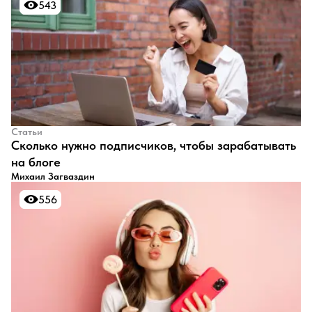
543
543
Статьи
​Сколько нужно подписчиков, чтобы зарабатывать
на блоге
Михаил Загваздин
556
556