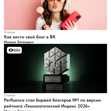
Статьи
​Как вести свой блог в ВК
Михаил Загваздин
886
886
Статьи
Perfluence стал биржей блогеров №1 по версии
рейтинга «Технологический Индекс 2026»