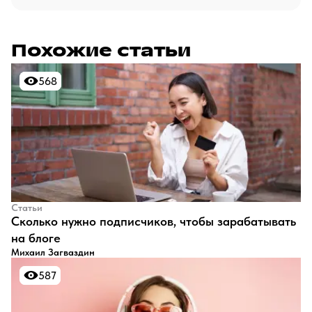
Похожие статьи
568
568
Статьи
​Сколько нужно подписчиков, чтобы зарабатывать
на блоге
Михаил Загваздин
587
587