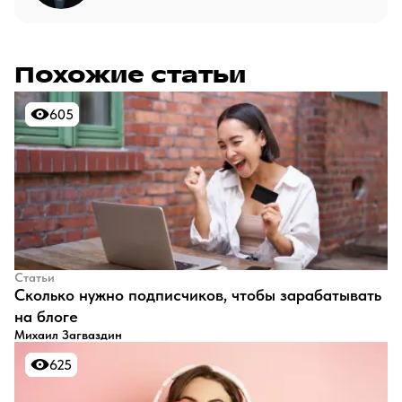
Похожие статьи
605
605
Статьи
​Сколько нужно подписчиков, чтобы зарабатывать
на блоге
Михаил Загваздин
625
625