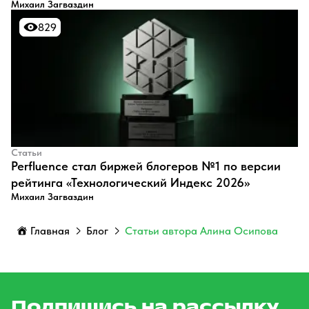
Михаил Загваздин
829
829
Статьи
Perfluence стал биржей блогеров №1 по версии
рейтинга «Технологический Индекс 2026»
Михаил Загваздин
Главная
Блог
Статьи автора Алина Осипова
Подпишись на рассылку