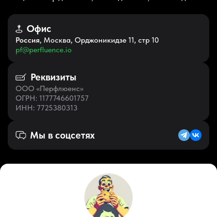
Офис
Россия
, Москва, Орджоникидзе 11, стр 10
pf@perfluence.io
Реквизиты
ООО «Перфлюенс»
ОГРН
: 1177746601757
ИНН
: 7725380313
Мы в соцсетях
Русский (RU)