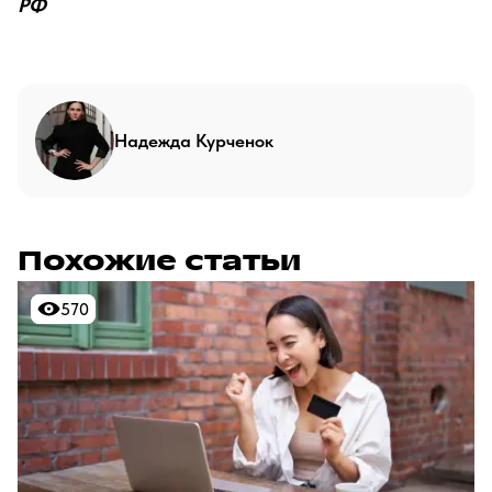
РФ
Надежда Курченок
Похожие статьи
570
570