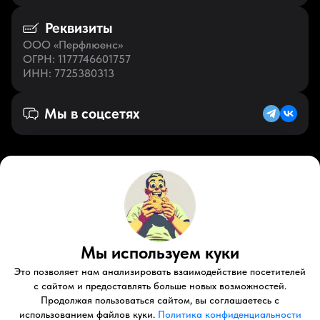
Реквизиты
ООО «Перфлюенс»
ОГРН
: 1177746601757
ИНН
: 7725380313
Мы в соцсетях
Русский (RU)
VK
Zen
Мы используем куки
Youtube
Telegram
Tiktok
Контакты
Правовые документы
Условия использования
Это позволяет нам анализировать взаимодействие посетителей
Пользовательское соглашение
с сайтом и предоставлять больше новых возможностей.
Продолжая пользоваться сайтом, вы соглашаетесь с
© 2026 Perfluence LLC Все права защищены.
использованием файлов куки.
Политика конфиденциальности