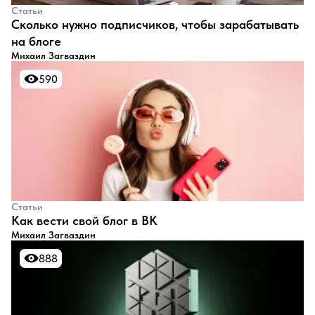
Статьи
​Сколько нужно подписчиков, чтобы зарабатывать
на блоге
Михаил Загваздин
590
590
Статьи
​Как вести свой блог в ВК
Михаил Загваздин
888
888