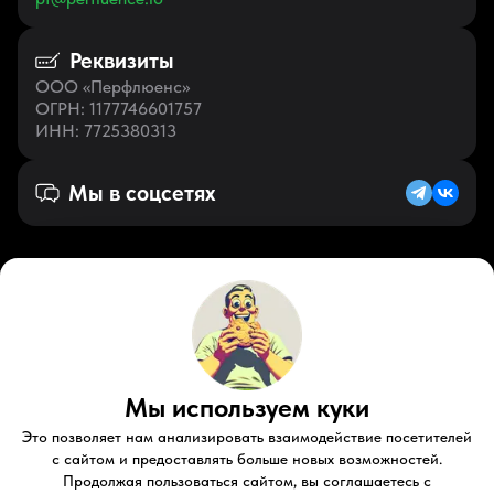
Реквизиты
ООО «Перфлюенс»
ОГРН
: 1177746601757
ИНН
: 7725380313
Мы в соцсетях
Русский (RU)
VK
Zen
Мы используем куки
Youtube
Telegram
Tiktok
Контакты
Правовые документы
Условия использования
Это позволяет нам анализировать взаимодействие посетителей
Пользовательское соглашение
с сайтом и предоставлять больше новых возможностей.
Продолжая пользоваться сайтом, вы соглашаетесь с