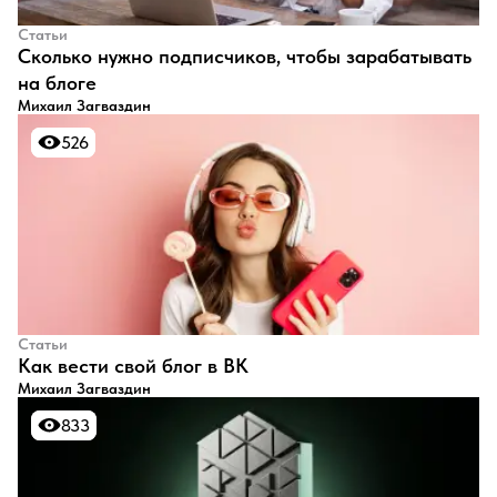
Статьи
​Сколько нужно подписчиков, чтобы зарабатывать
на блоге
Михаил Загваздин
526
526
Статьи
​Как вести свой блог в ВК
Михаил Загваздин
833
833