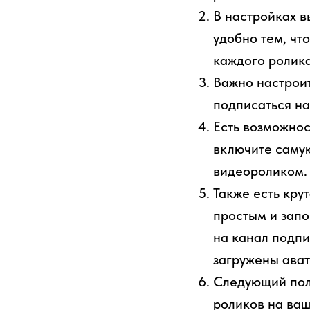
В настройках в
удобно тем, чт
каждого ролика
Важно настроит
подписаться на
Есть возможнос
включите саму
видеороликом.
Также есть кру
простым и запо
на канал подпи
загружены ават
Следующий поле
роликов на ва