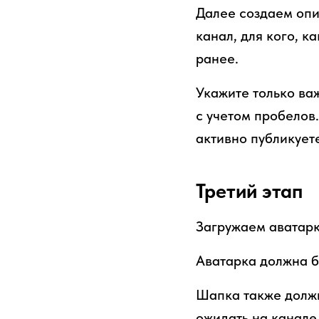
Далее создаем опи
канал, для кого, к
ранее.
Укажите только ва
с учетом пробелов
активно публикуете
Третий этап
Загружаем аватарк
Аватарка должна б
Шапка также должн
ожидать на канале