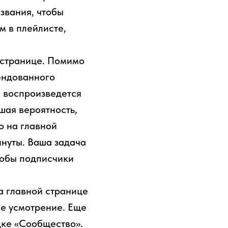
звания, чтобы
м в плейлисте,
 странице. Помимо
ендованного
ки воспроизведется
ьшая вероятность,
о на главной
инуты. Ваша задача
чтобы подписчики
а главной странице
ое усмотрение. Еще
дке «Сообщество».