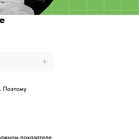
е
. Поэтому
важном показателе