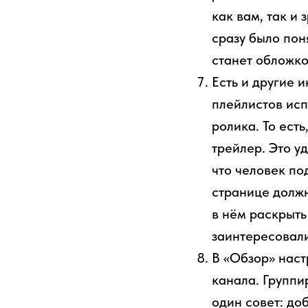
как вам, так и
сразу было пон
станет обложко
Есть и другие 
плейлистов ис
ролика. То ест
трейлер. Это у
что человек по
странице должн
в нём раскрыть
заинтересовали
В «Обзор» наст
канала. Группи
один совет: до