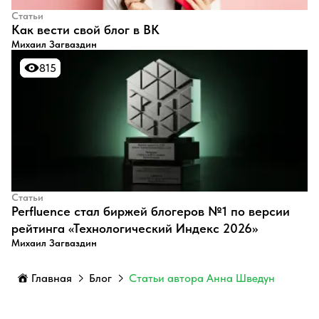
Статьи
​Как вести свой блог в ВК
Михаил Загваздин
815
815
Статьи
Perfluence стал биржей блогеров №1 по версии
рейтинга «Технологический Индекс 2026»
Михаил Загваздин
Главная
Блог
Статьи автора Анна Шведун