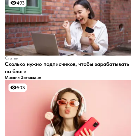
493
493
Статьи
​Сколько нужно подписчиков, чтобы зарабатывать
на блоге
Михаил Загваздин
503
503