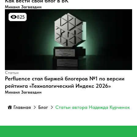
​Как вести свой блог в ВК
Михаил Загваздин
825
825
Статьи
Perfluence стал биржей блогеров №1 по версии
рейтинга «Технологический Индекс 2026»
Михаил Загваздин
Главная
Блог
Статьи автора Надежда Курченок