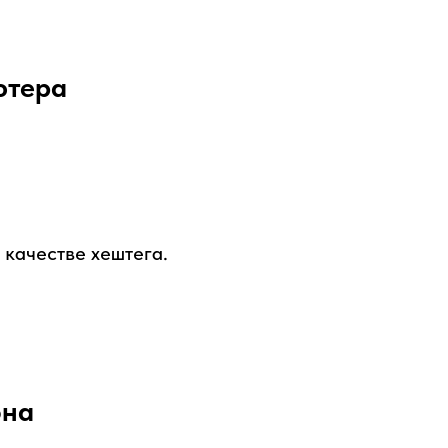
ютера
 качестве хештега.
она