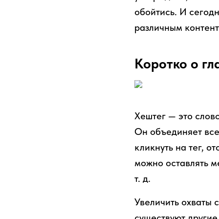
обойтись. И сегод
различным контент
Коротко о гл
Хештег — это слово
Он объединяет все
кликнуть на тег, о
можно оставлять ме
т. д.
Увеличить охваты с
существуют другие