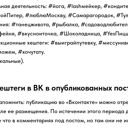
ая деятельность: #йога, #lashмейкер, #кондите
мойПитер, #люблюМоскву, #Самарагородок, #Тул
ния: #танецживота, #рыбалка, #садоводлюбител
фейня, #вкусноиточка, #Шоколадница, #YesПицц
акционные хештеги: #выиграйпутевку, #миссунив
жем, #хочутату.
кальные).
хештеги в ВК в опубликованных пос
запомнить: публикацию во «Вконтакте» можно отр
сле ее размещения. По истечении этого периода д
е что в комментариях под постом, но там они не 