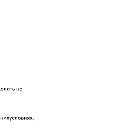
елить на
нихусловиях,