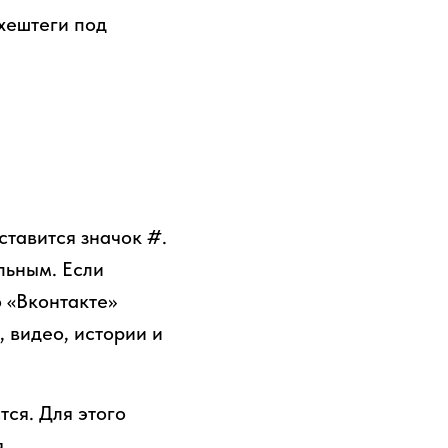
 хештеги под
ставится значок #.
льным. Если
о «Вконтакте»
, видео, истории и
тся. Для этого
.