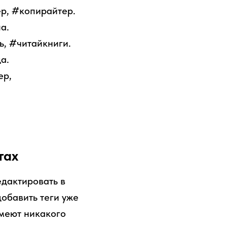
р, #копирайтер.
а.
ь, #читайкниги.
а.
ер,
тах
едактировать в
обавить теги уже
имеют никакого