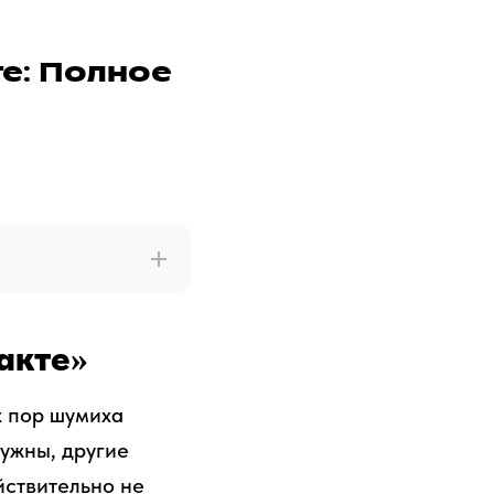
е: Полное
акте»
х пор шумиха
нужны, другие
йствительно не