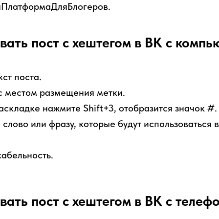
яПлатформаДляБлогеров.
вать пост с хештегом в ВК с компь
кст поста.
с местом размещения метки.
аскладке нажмите Shift+3, отобразится значок #.
слово или фразу, которые будут использоваться в
абельность.
вать пост с хештегом в ВК с телеф