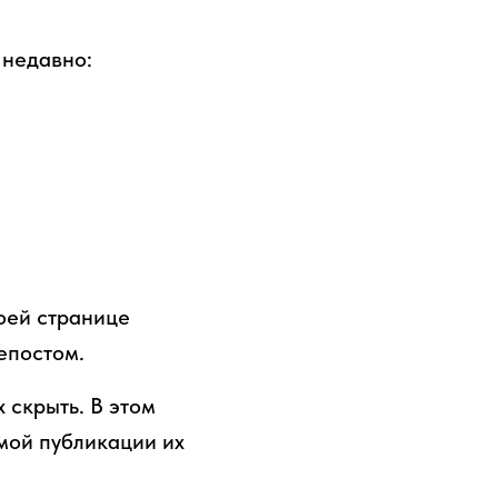
 недавно:
воей странице
епостом.
х скрыть. В этом
амой публикации их