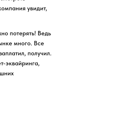
компания увидит,
жно потерять! Ведь
ынке много. Все
аплатил, получил.
т-эквайринга,
ишних