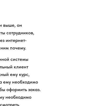
и выше, он
ты сотрудников,
ез интернет-
сним почему.
нной системы
льный клиент
жный ему курс,
ла ему необходимо
обы оформить заказ.
Ему необходимо
осмотреть