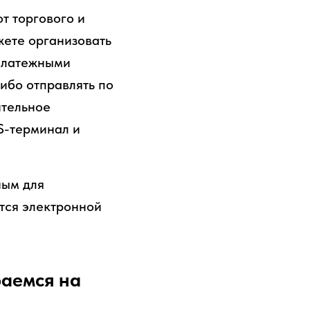
от торгового и
жете организовать
 платежными
ибо отправлять по
ительное
S-терминал и
ным для
тся электронной
раемся на