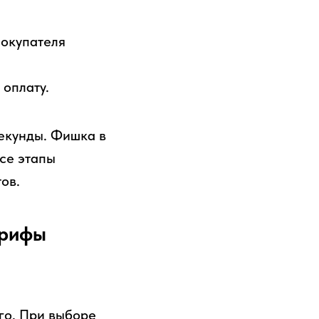
покупателя
оплату.
секунды. Фишка в
все этапы
ов.
арифы
го. При выборе