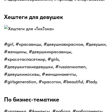
Хештеги для девушек
#girl, #красавицы, #девушкавкрасном, #девушки,
#женщины, #девушкикрасавицы,
#красотаспасетмир, #girls,
#девушкитакиедевушки, #russianwomen,
#девушкимосквы, #женщинамечты,
#girlsgeneration, #красотки, #beautiful, #lady.
По бизнес-тематике
#удаленка, #финансы, #работа, #работамечты,