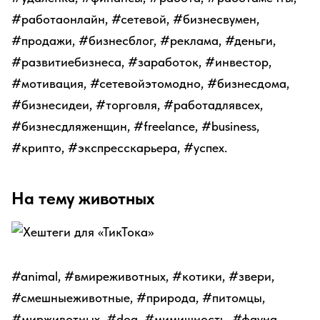
#работаонлайн, #сетевой, #бизнесвумен,
#продажи, #бизнесблог, #реклама, #деньги,
#развитиебизнеса, #заработок, #инвестор,
#мотивация, #сетевойэтомодно, #бизнесдома,
#бизнесидеи, #торговля, #работадлявсех,
#бизнесдляженщин, #freelance, #business,
#крипто, #экспресскарьера, #успех.
На тему животных
#animal, #вмиреживотных, #котики, #звери,
#смешныеживотные, #природа, #питомцы,
#мирживотных, #dog, #мимишность, #фауна,