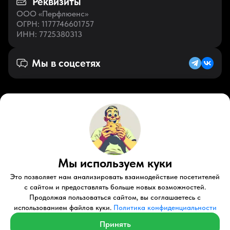
Реквизиты
ООО «Перфлюенс»
ОГРН
: 1177746601757
ИНН
: 7725380313
Мы в соцсетях
Русский (RU)
VK
Zen
Мы используем куки
Youtube
Telegram
Tiktok
Контакты
Правовые документы
Условия использования
Это позволяет нам анализировать взаимодействие посетителей
Пользовательское соглашение
с сайтом и предоставлять больше новых возможностей.
Продолжая пользоваться сайтом, вы соглашаетесь с
© 2026 Perfluence LLC Все права защищены.
использованием файлов куки.
Политика конфиденциальности
Политика конфиденциальности
Принять