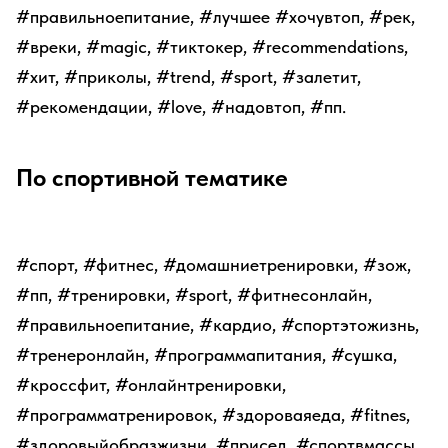
#правильноепитание, #лучшее #хочувтоп, #рек,
#вреки, #magic, #тиктокер, #recommendations,
#хит, #приколы, #trend, #sport, #залетит,
#рекомендации, #love, #надовтоп, #пп.
По спортивной тематике
#спорт, #фитнес, #домашниетренировки, #зож,
#пп, #тренировки, #sport, #фитнесонлайн,
#правильноепитание, #кардио, #спортэтожизнь,
#тренеронлайн, #программапитания, #сушка,
#кроссфит, #онлайнтренировки,
#программатренировок, #здороваяеда, #fitnes,
#здоровыйобразжизни, #присед, #спортвмассы.