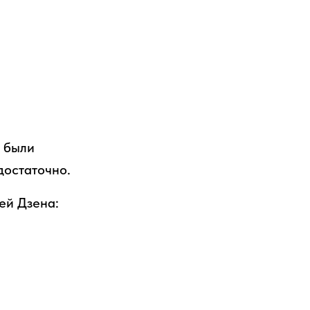
и были
достаточно.
ей Дзена: