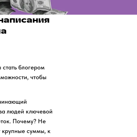
 написания
ла
ы стать блогером
зможности, чтобы
начинающий
тва людей ключевой
оток. Почему? Не
т крупные суммы, к