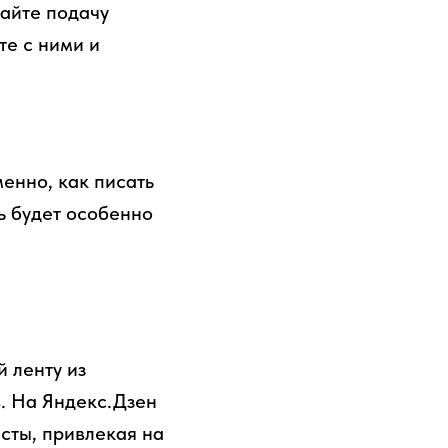
майте подачу
те с ними и
енно, как писать
ть будет особенно
й ленту из
. На Яндекс.Дзен
осты, привлекая на