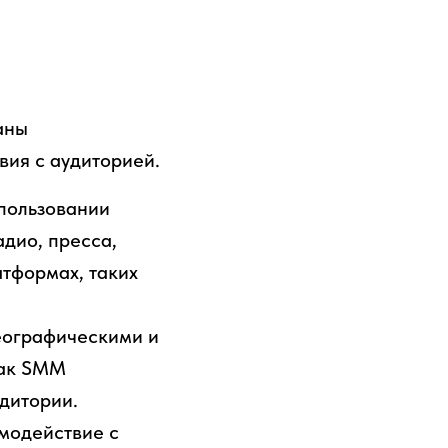
аны
вия с аудиторией.
пользовании
дио, пресса,
атформах, таких
еографическими и
как SMM
дитории.
модействие с