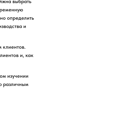
лжна выбрать
временную
жно определить
изводства и
м клиентов.
лиентов и, как
ом изучении
по различным