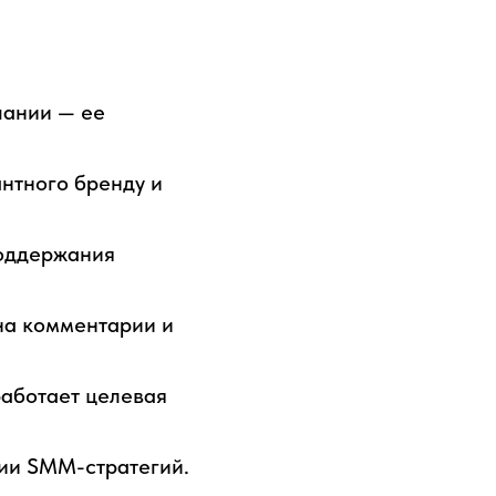
пании — ее
антного бренду и
поддержания
 на комментарии и
работает целевая
ции SMM-стратегий.