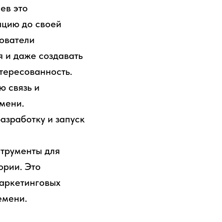
ев это
ацию до своей
ователи
я и даже создавать
нтересованность.
ю связь и
мени.
азработку и запуск
трументы для
ории. Это
маркетинговых
емени.